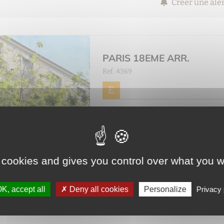
Créer une ale
PARIS 18EME ARR.
Ref. 4369
E
2
Appartement 3 Pièce(s) de 62m
un bel immeuble en pierre de tai
ascenseur. Distribution en étoile
belles chamb...
 cookies and gives you control over what you w
Voir le détail du bien
K, accept all
Deny all cookies
Personalize
Privacy 