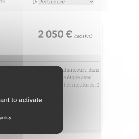
rte
2 050 €
/mois (
CC
)
- Montmartre,Lamarck-Caulaincourt, dans
lle, 3 pièces meublé au 4ème étage avec
, séjour d'angle avec parquet et moulures, 2
ant to activate
policy