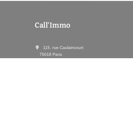
Call'Immo
115, rue Caulaincourt
75018 Paris
Contactez-nous
Afficher le téléphone