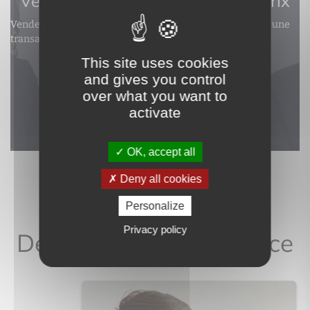
Vendez rapidement au meilleur prix
Vendez vite, vendez bien : notre agence, votre atout pour une
transaction réussie.
This site uses cookies
Je souhaite une estimation
and gives you control
over what you want to
activate
OK, accept all
Deny all cookies
Personalize
Des professionnels à votre service
Privacy policy
Des outils à votre service